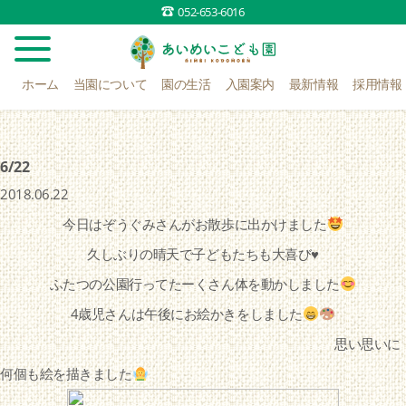
052-653-6016
ホーム
当園について
園の生活
入園案内
最新情報
採用情報
6/22
2018.06.22
今日はぞうぐみさんがお散歩に出かけました
久しぶりの晴天で子どもたちも大喜び♥️
ふたつの公園行ってたーくさん体を動かしました
4歳児さんは午後にお絵かきをしました
思い思いに
何個も絵を描きました