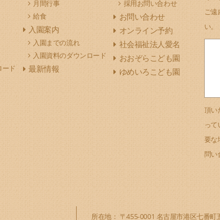
月間行事
採用お問い合わせ
ご遠
給食
お問い合わせ
い。
入園案内
オンライン予約
入園までの流れ
社会福祉法人愛名
入園資料のダウンロード
おおぞらこども園
ロード
最新情報
ゆめいろこども園
頂い
って
要な
問い
所在地： 〒455-0001 名古屋市港区七番