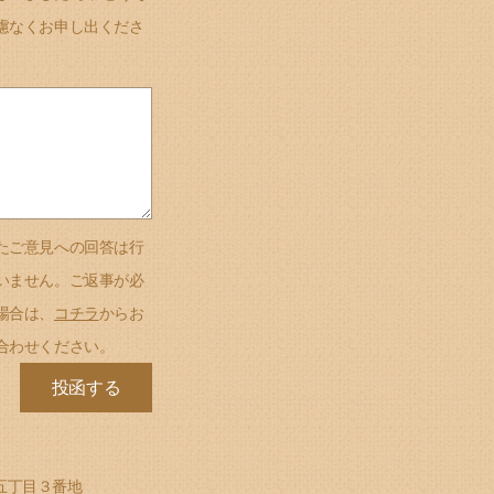
慮なくお申し出くださ
たご意見への回答は行
いません。ご返事が必
場合は、
コチラ
からお
合わせください。
町五丁目３番地