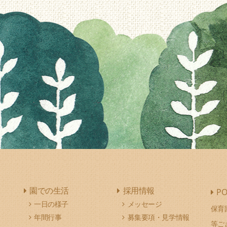
園での生活
採用情報
PO
一日の様子
メッセージ
保育
年間行事
募集要項・見学情報
等ご