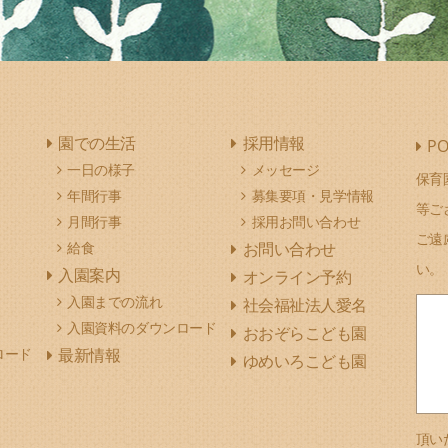
園での生活
採用情報
PO
一日の様子
メッセージ
保育
年間行事
募集要項・見学情報
等ご
月間行事
採用お問い合わせ
ご遠
給食
お問い合わせ
い。
入園案内
オンライン予約
入園までの流れ
社会福祉法人愛名
入園資料のダウンロード
おおぞらこども園
ロード
最新情報
ゆめいろこども園
頂い