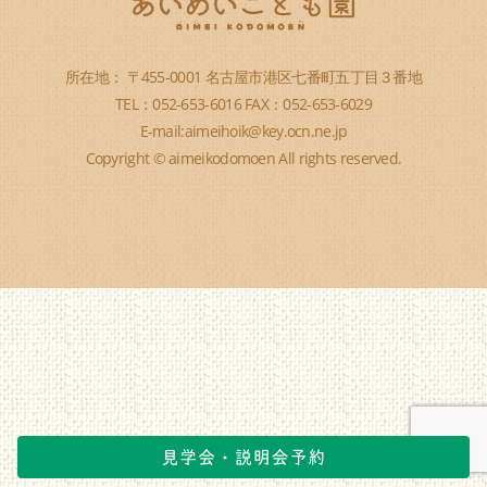
所在地： 〒455-0001 名古屋市港区七番町五丁目３番地
TEL：052-653-6016 FAX：052-653-6029
E-mail:aimeihoik@key.ocn.ne.jp
Copyright © aimeikodomoen All rights reserved.