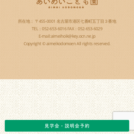
所在地： 〒455-0001 名古屋市港区七番町五丁目３番地
TEL：052-653-6016 FAX：052-653-6029
E-mail:aimeihoik@key.ocn.ne.jp
Copyright © aimeikodomoen All rights reserved.