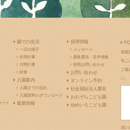
園での生活
採用情報
PO
一日の様子
メッセージ
保育
年間行事
募集要項・見学情報
等ご
月間行事
採用お問い合わせ
ご遠
給食
お問い合わせ
い。
入園案内
オンライン予約
入園までの流れ
社会福祉法人愛名
入園資料のダウンロード
おおぞらこども園
ロード
最新情報
ゆめいろこども園
頂い