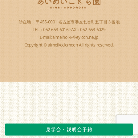
所在地： 〒455-0001 名古屋市港区七番町五丁目３番地
TEL：052-653-6016 FAX：052-653-6029
E-mail:aimeihoik@key.ocn.ne.jp
Copyright © aimeikodomoen All rights reserved.