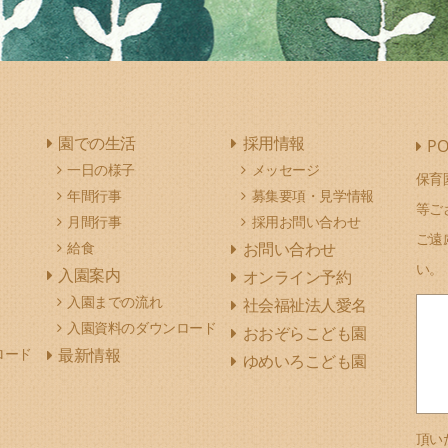
園での生活
採用情報
PO
一日の様子
メッセージ
保育
年間行事
募集要項・見学情報
等ご
月間行事
採用お問い合わせ
ご遠
給食
お問い合わせ
い。
入園案内
オンライン予約
入園までの流れ
社会福祉法人愛名
入園資料のダウンロード
おおぞらこども園
ロード
最新情報
ゆめいろこども園
頂い