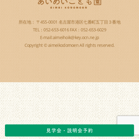
所在地： 〒455-0001 名古屋市港区七番町五丁目３番地
TEL：052-653-6016 FAX：052-653-6029
E-mail:aimeihoik@key.ocn.ne.jp
Copyright © aimeikodomoen All rights reserved.