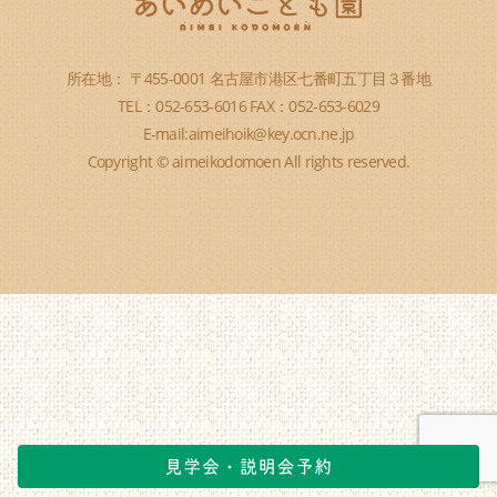
所在地： 〒455-0001 名古屋市港区七番町五丁目３番地
TEL：052-653-6016 FAX：052-653-6029
E-mail:aimeihoik@key.ocn.ne.jp
Copyright © aimeikodomoen All rights reserved.