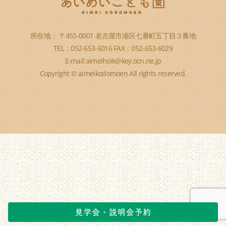
所在地： 〒455-0001 名古屋市港区七番町五丁目３番地
TEL：052-653-6016 FAX：052-653-6029
E-mail:aimeihoik@key.ocn.ne.jp
Copyright © aimeikodomoen All rights reserved.