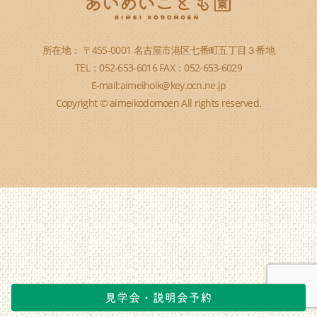
所在地： 〒455-0001 名古屋市港区七番町五丁目３番地
TEL：052-653-6016 FAX：052-653-6029
E-mail:aimeihoik@key.ocn.ne.jp
Copyright © aimeikodomoen All rights reserved.