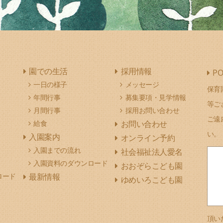
園での生活
採用情報
PO
一日の様子
メッセージ
保育
年間行事
募集要項・見学情報
等ご
月間行事
採用お問い合わせ
ご遠
給食
お問い合わせ
い。
入園案内
オンライン予約
入園までの流れ
社会福祉法人愛名
入園資料のダウンロード
おおぞらこども園
ロード
最新情報
ゆめいろこども園
頂い