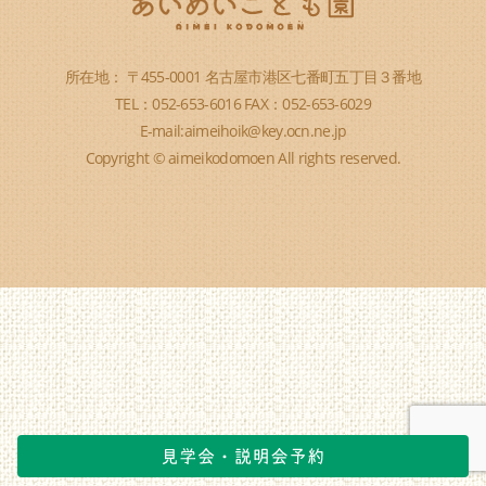
所在地： 〒455-0001 名古屋市港区七番町五丁目３番地
TEL：052-653-6016 FAX：052-653-6029
E-mail:aimeihoik@key.ocn.ne.jp
Copyright © aimeikodomoen All rights reserved.