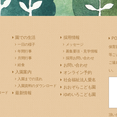
園での生活
採用情報
PO
一日の様子
メッセージ
保育
年間行事
募集要項・見学情報
等ご
月間行事
採用お問い合わせ
ご遠
給食
お問い合わせ
い。
入園案内
オンライン予約
入園までの流れ
社会福祉法人愛名
入園資料のダウンロード
おおぞらこども園
ロード
最新情報
ゆめいろこども園
頂い