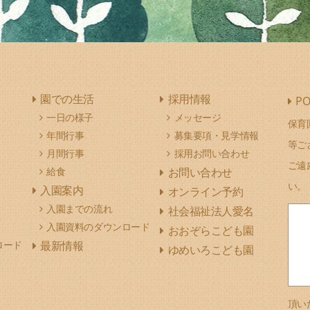
園での生活
採用情報
PO
一日の様子
メッセージ
保育
年間行事
募集要項・見学情報
等ご
月間行事
採用お問い合わせ
ご遠
給食
お問い合わせ
い。
入園案内
オンライン予約
入園までの流れ
社会福祉法人愛名
入園資料のダウンロード
おおぞらこども園
ロード
最新情報
ゆめいろこども園
頂い