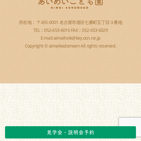
所在地： 〒455-0001 名古屋市港区七番町五丁目３番地
TEL：052-653-6016 FAX：052-653-6029
E-mail:aimeihoik@key.ocn.ne.jp
Copyright © aimeikodomoen All rights reserved.