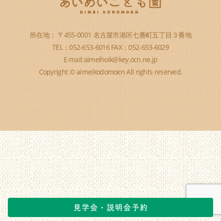
所在地： 〒455-0001 名古屋市港区七番町五丁目３番地
TEL：052-653-6016 FAX：052-653-6029
E-mail:aimeihoik@key.ocn.ne.jp
Copyright © aimeikodomoen All rights reserved.