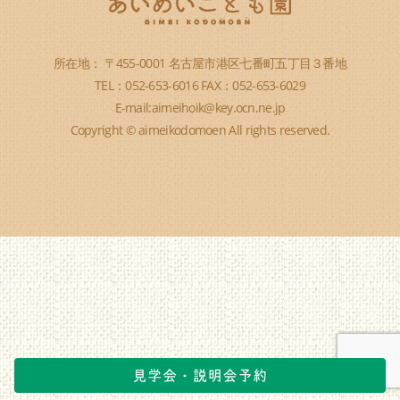
所在地： 〒455-0001 名古屋市港区七番町五丁目３番地
TEL：052-653-6016 FAX：052-653-6029
E-mail:aimeihoik@key.ocn.ne.jp
Copyright © aimeikodomoen All rights reserved.