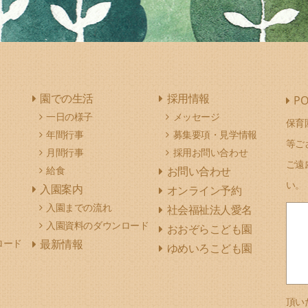
園での生活
採用情報
PO
一日の様子
メッセージ
保育
年間行事
募集要項・見学情報
等ご
月間行事
採用お問い合わせ
ご遠
給食
お問い合わせ
い。
入園案内
オンライン予約
入園までの流れ
社会福祉法人愛名
入園資料のダウンロード
おおぞらこども園
ロード
最新情報
ゆめいろこども園
頂い