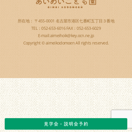
所在地： 〒455-0001 名古屋市港区七番町五丁目３番地
TEL：052-653-6016 FAX：052-653-6029
E-mail:aimeihoik@key.ocn.ne.jp
Copyright © aimeikodomoen All rights reserved.