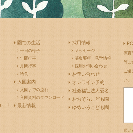
園での生活
採用情報
PO
一日の様子
メッセージ
保育
年間行事
募集要項・見学情報
等ご
月間行事
採用お問い合わせ
ご遠
給食
お問い合わせ
い。
入園案内
オンライン予約
入園までの流れ
社会福祉法人愛名
入園資料のダウンロード
おおぞらこども園
ロード
最新情報
ゆめいろこども園
頂い