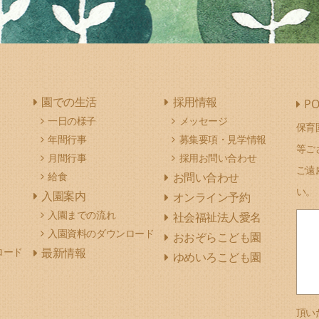
園での生活
採用情報
PO
一日の様子
メッセージ
保育
年間行事
募集要項・見学情報
等ご
月間行事
採用お問い合わせ
ご遠
給食
お問い合わせ
い。
入園案内
オンライン予約
入園までの流れ
社会福祉法人愛名
入園資料のダウンロード
おおぞらこども園
ロード
最新情報
ゆめいろこども園
頂い