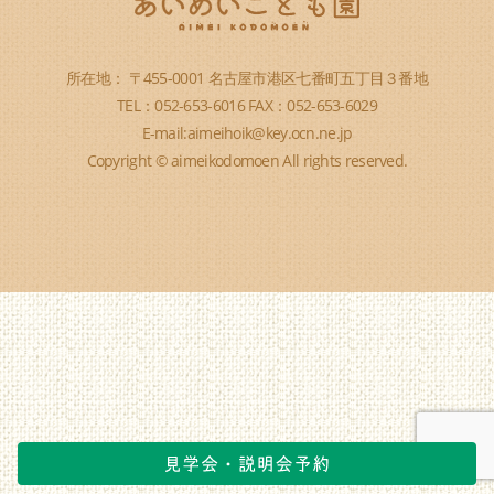
所在地： 〒455-0001 名古屋市港区七番町五丁目３番地
TEL：052-653-6016 FAX：052-653-6029
E-mail:aimeihoik@key.ocn.ne.jp
Copyright © aimeikodomoen All rights reserved.