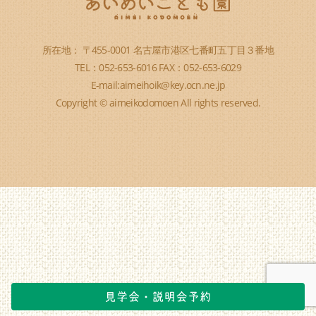
所在地： 〒455-0001 名古屋市港区七番町五丁目３番地
TEL：052-653-6016 FAX：052-653-6029
E-mail:aimeihoik@key.ocn.ne.jp
Copyright © aimeikodomoen All rights reserved.