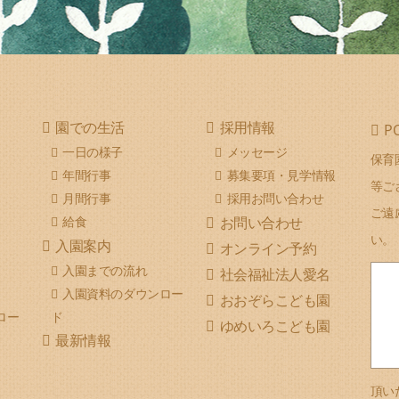
園での生活
採用情報
P
一日の様子
メッセージ
保育
年間行事
募集要項・見学情報
等ご
月間行事
採用お問い合わせ
ご遠
給食
お問い合わせ
い。
入園案内
オンライン予約
入園までの流れ
社会福祉法人愛名
入園資料のダウンロー
おおぞらこども園
ロー
ド
ゆめいろこども園
最新情報
頂い