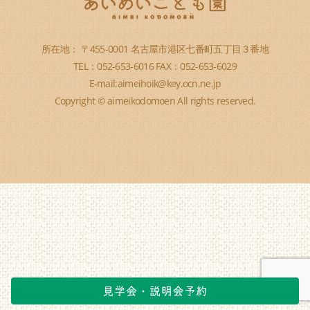
所在地： 〒455-0001 名古屋市港区七番町五丁目３番地
TEL：052-653-6016 FAX：052-653-6029
E-mail:aimeihoik@key.ocn.ne.jp
Copyright © aimeikodomoen All rights reserved.