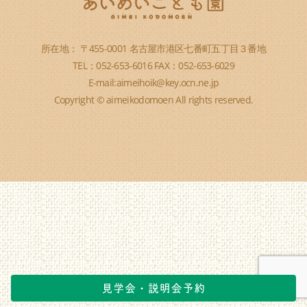
所在地： 〒455-0001 名古屋市港区七番町五丁目３番地
TEL：052-653-6016 FAX：052-653-6029
E-mail:aimeihoik@key.ocn.ne.jp
Copyright © aimeikodomoen All rights reserved.