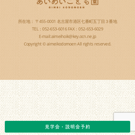
所在地： 〒455-0001 名古屋市港区七番町五丁目３番地
TEL：052-653-6016 FAX：052-653-6029
E-mail:aimeihoik@key.ocn.ne.jp
Copyright © aimeikodomoen All rights reserved.