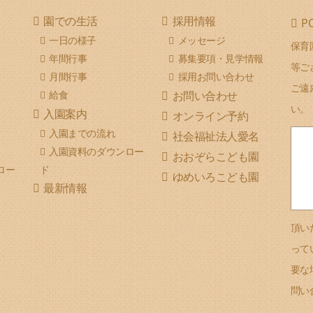
園での生活
採用情報
P
一日の様子
メッセージ
保育
年間行事
募集要項・見学情報
等ご
月間行事
採用お問い合わせ
ご遠
給食
お問い合わせ
い。
入園案内
オンライン予約
入園までの流れ
社会福祉法人愛名
入園資料のダウンロー
おおぞらこども園
ロー
ド
ゆめいろこども園
最新情報
頂い
って
要な
問い