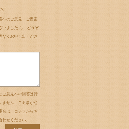
OST
園へのご意見・ご提案
ざいました ら、どうぞ
慮なくお申し出くださ
たご意見への回答は行
いません。ご返事が必
場合は、
コチラ
からお
合わせください。