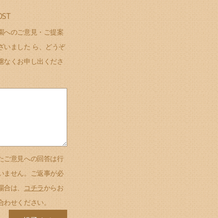
OST
園へのご意見・ご提案
ざいました ら、どうぞ
慮なくお申し出くださ
たご意見への回答は行
いません。ご返事が必
場合は、
コチラ
からお
合わせください。