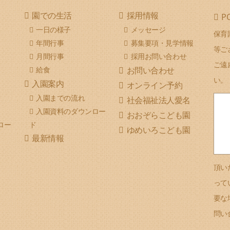
園での生活
採用情報
P
一日の様子
メッセージ
保育
年間行事
募集要項・見学情報
等ご
月間行事
採用お問い合わせ
ご遠
給食
お問い合わせ
い。
入園案内
オンライン予約
入園までの流れ
社会福祉法人愛名
入園資料のダウンロー
おおぞらこども園
ロー
ド
ゆめいろこども園
最新情報
頂い
って
要な
問い